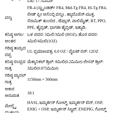
ಓಟ: 17.5ಮಿಮೀ
FR-4 (ಸ್ಟ್ಯಾಂಡರ್ಡ್ FR4, Mid-Tg FR4, Hi-Tg FR4,
ಲೀಡ್ ಫ್ರೀ ಅಸೆಂಬ್ಲಿ ವಸ್ತು) , ಹ್ಯಾಲೊಜೆನ್-ಮುಕ್ತ,
ವಸ್ತು
ಸೆರಾಮಿಕ್ ತುಂಬಿದ , ಟೆಫ್ಲಾನ್, ಪಾಲಿಮೈಡ್, BT, PPO,
PPE, ಹೈಬ್ರಿಡ್, ಭಾಗಶಃ ಹೈಬ್ರಿಡ್, ಇತ್ಯಾದಿ.
ಕನಿಷ್ಠ ಅಗಲ/
ಒಳ ಪದರ: 3ಮಿಲಿ/3ಮಿಲಿ (HOZ), ಹೊರ ಪದರ:
ಅಂತರ
4ಮಿಲಿ/4ಮಿಲಿ(1OZ)
ಗರಿಷ್ಠ ತಾಮ್ರದ
UL ಪ್ರಮಾಣಪತ್ರ: 6.0 OZ / ಪೈಲಟ್ ರನ್: 12OZ
ದಪ್ಪ
ಕನಿಷ್ಠ ರಂಧ್ರದ
ಮೆಕ್ಯಾನಿಕಲ್ ಡ್ರಿಲ್: 8ಮಿಲಿ(0.2ಮಿಮೀ) ಲೇಸರ್ ಡ್ರಿಲ್:
ಗಾತ್ರ
3ಮಿಲಿ(0.075ಮಿಮೀ)
ಗರಿಷ್ಠ ಪ್ಯಾನಲ್
1150mm × 560mm
ಗಾತ್ರ
ಆಕಾರ
18:1
ಅನುಪಾತ
HASL,ಇಮ್ಮರ್ಶನ್ ಗೋಲ್ಡ್, ಇಮ್ಮರ್ಶನ್ ಟಿನ್, OSP,
ಮೇಲ್ಮೈ
ENIG + OSP, ಇಮ್ಮರ್ಶನ್ ಸಿಲ್ವರ್, ENEPIG, ಗೋಲ್ಡ್
ಮುಕ್ತಾಯ