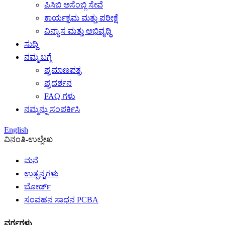
ಪಿಸಿಬಿ ಅಸೆಂಬ್ಲಿ ಸೇವೆ
ಕಾರ್ಯಕ್ರಮ ಮತ್ತು ಪರೀಕ್ಷೆ
ವಿನ್ಯಾಸ ಮತ್ತು ಅಭಿವೃದ್ಧಿ
ಸುದ್ದಿ
ನಮ್ಮ ಬಗ್ಗೆ
ಪ್ರಮಾಣಪತ್ರ
ಪ್ರದರ್ಶನ
FAQ ಗಳು
ನಮ್ಮನ್ನು ಸಂಪರ್ಕಿಸಿ
English
ವಿನಂತಿ-ಉಲ್ಲೇಖ
ಮನೆ
ಉತ್ಪನ್ನಗಳು
ಬೋರ್ಡ್
ಸಂವಹನ ಸಾಧನ PCBA
ವರ್ಗಗಳು