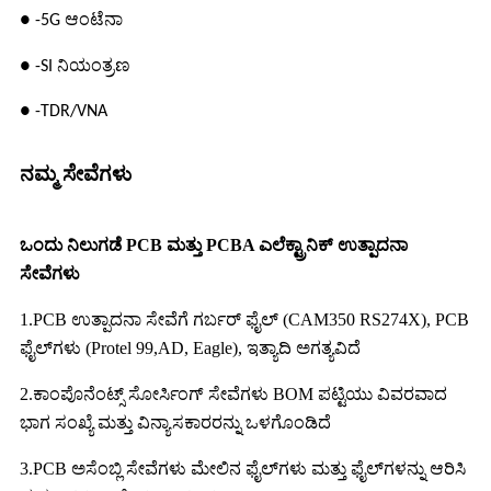
● -5G ಆಂಟೆನಾ
● -SI ನಿಯಂತ್ರಣ
● -TDR/VNA
ನಮ್ಮ ಸೇವೆಗಳು
ಒಂದು ನಿಲುಗಡೆ PCB ಮತ್ತು PCBA ಎಲೆಕ್ಟ್ರಾನಿಕ್ ಉತ್ಪಾದನಾ
ಸೇವೆಗಳು
1.PCB ಉತ್ಪಾದನಾ ಸೇವೆಗೆ ಗರ್ಬರ್ ಫೈಲ್ (CAM350 RS274X), PCB
ಫೈಲ್‌ಗಳು (Protel 99,AD, Eagle), ಇತ್ಯಾದಿ ಅಗತ್ಯವಿದೆ
2.ಕಾಂಪೊನೆಂಟ್ಸ್ ಸೋರ್ಸಿಂಗ್ ಸೇವೆಗಳು BOM ಪಟ್ಟಿಯು ವಿವರವಾದ
ಭಾಗ ಸಂಖ್ಯೆ ಮತ್ತು ವಿನ್ಯಾಸಕಾರರನ್ನು ಒಳಗೊಂಡಿದೆ
3.PCB ಅಸೆಂಬ್ಲಿ ಸೇವೆಗಳು ಮೇಲಿನ ಫೈಲ್‌ಗಳು ಮತ್ತು ಫೈಲ್‌ಗಳನ್ನು ಆರಿಸಿ