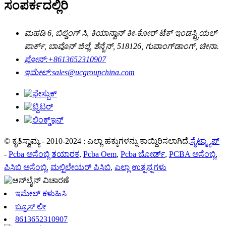
ಸಂಪರ್ಕದಲ್ಲಿರಿ
ಮಹಡಿ 6, ಬಿಲ್ಡಿಂಗ್ ಸಿ, ಕಿಯಾನ್ವಾನ್ ಕೀ-ಕೋರ್ ಟೆಕ್ ಇಂಡಸ್ಟ್ರಿಯಲ್
ಪಾರ್ಕ್, ಬಾವೊನ್ ಜಿಲ್ಲೆ, ಶೆನ್ಜೆನ್, 518126, ಗುವಾಂಗ್‌ಡಾಂಗ್, ಚೀನಾ.
ಫೋನ್:
+8613652310907
ಇಮೇಲ್:
sales@ucgroupchina.com
© ಕೃತಿಸ್ವಾಮ್ಯ - 2010-2024 : ಎಲ್ಲಾ ಹಕ್ಕುಗಳನ್ನು ಕಾಯ್ದಿರಿಸಲಾಗಿದೆ.
ಸೈಟ್ಮ್ಯಾಪ್
-
Pcba ಅಸೆಂಬ್ಲಿ ತಯಾರಕ
,
Pcba Oem
,
Pcba ಬೋರ್ಡ್
,
PCBA ಅಸೆಂಬ್ಲಿ
,
ಪಿಸಿಬಿ ಅಸೆಂಬ್ಲಿ
,
ಮಲ್ಟಿಲೇಯರ್ ಪಿಸಿಬಿ
,
ಎಲ್ಲಾ ಉತ್ಪನ್ನಗಳು
ಇಮೇಲ್ ಕಳುಹಿಸಿ
ಬ್ರೂಸ್ ಲೀ
8613652310907