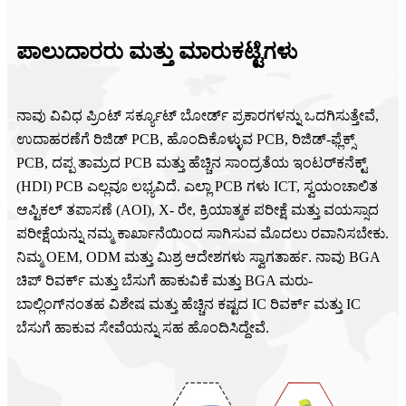
ಪಾಲುದಾರರು ಮತ್ತು ಮಾರುಕಟ್ಟೆಗಳು
ನಾವು ವಿವಿಧ ಪ್ರಿಂಟ್ ಸರ್ಕ್ಯೂಟ್ ಬೋರ್ಡ್ ಪ್ರಕಾರಗಳನ್ನು ಒದಗಿಸುತ್ತೇವೆ,
ಉದಾಹರಣೆಗೆ ರಿಜಿಡ್ PCB, ಹೊಂದಿಕೊಳ್ಳುವ PCB, ರಿಜಿಡ್-ಫ್ಲೆಕ್ಸ್
PCB, ದಪ್ಪ ತಾಮ್ರದ PCB ಮತ್ತು ಹೆಚ್ಚಿನ ಸಾಂದ್ರತೆಯ ಇಂಟರ್‌ಕನೆಕ್ಟ್
(HDI) PCB ಎಲ್ಲವೂ ಲಭ್ಯವಿದೆ. ಎಲ್ಲಾ PCB ಗಳು ICT, ಸ್ವಯಂಚಾಲಿತ
ಆಪ್ಟಿಕಲ್ ತಪಾಸಣೆ (AOI), X- ರೇ, ಕ್ರಿಯಾತ್ಮಕ ಪರೀಕ್ಷೆ ಮತ್ತು ವಯಸ್ಸಾದ
ಪರೀಕ್ಷೆಯನ್ನು ನಮ್ಮ ಕಾರ್ಖಾನೆಯಿಂದ ಸಾಗಿಸುವ ಮೊದಲು ರವಾನಿಸಬೇಕು.
ನಿಮ್ಮ OEM, ODM ಮತ್ತು ಮಿಶ್ರ ಆದೇಶಗಳು ಸ್ವಾಗತಾರ್ಹ. ನಾವು BGA
ಚಿಪ್ ರಿವರ್ಕ್ ಮತ್ತು ಬೆಸುಗೆ ಹಾಕುವಿಕೆ ಮತ್ತು BGA ಮರು-
ಬಾಲ್ಲಿಂಗ್‌ನಂತಹ ವಿಶೇಷ ಮತ್ತು ಹೆಚ್ಚಿನ ಕಷ್ಟದ IC ರಿವರ್ಕ್ ಮತ್ತು IC
ಬೆಸುಗೆ ಹಾಕುವ ಸೇವೆಯನ್ನು ಸಹ ಹೊಂದಿಸಿದ್ದೇವೆ.