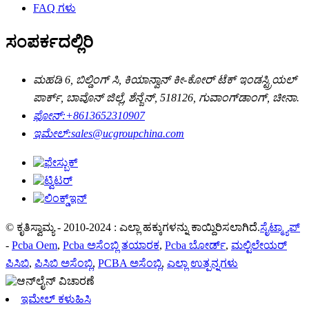
FAQ ಗಳು
ಸಂಪರ್ಕದಲ್ಲಿರಿ
ಮಹಡಿ 6, ಬಿಲ್ಡಿಂಗ್ ಸಿ, ಕಿಯಾನ್ವಾನ್ ಕೀ-ಕೋರ್ ಟೆಕ್ ಇಂಡಸ್ಟ್ರಿಯಲ್
ಪಾರ್ಕ್, ಬಾವೊನ್ ಜಿಲ್ಲೆ, ಶೆನ್ಜೆನ್, 518126, ಗುವಾಂಗ್‌ಡಾಂಗ್, ಚೀನಾ.
ಫೋನ್:
+8613652310907
ಇಮೇಲ್:
sales@ucgroupchina.com
© ಕೃತಿಸ್ವಾಮ್ಯ - 2010-2024 : ಎಲ್ಲಾ ಹಕ್ಕುಗಳನ್ನು ಕಾಯ್ದಿರಿಸಲಾಗಿದೆ.
ಸೈಟ್ಮ್ಯಾಪ್
-
Pcba Oem
,
Pcba ಅಸೆಂಬ್ಲಿ ತಯಾರಕ
,
Pcba ಬೋರ್ಡ್
,
ಮಲ್ಟಿಲೇಯರ್
ಪಿಸಿಬಿ
,
ಪಿಸಿಬಿ ಅಸೆಂಬ್ಲಿ
,
PCBA ಅಸೆಂಬ್ಲಿ
,
ಎಲ್ಲಾ ಉತ್ಪನ್ನಗಳು
ಇಮೇಲ್ ಕಳುಹಿಸಿ