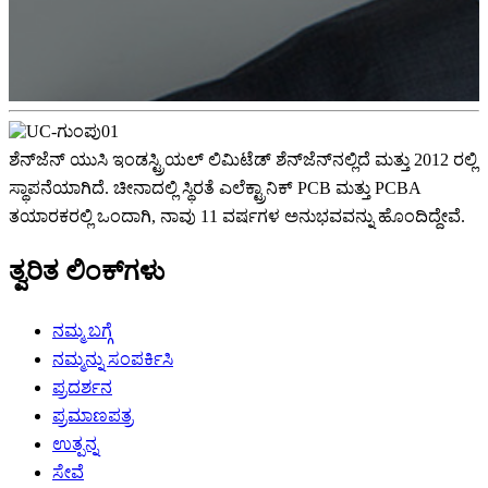
ಶೆನ್‌ಜೆನ್ ಯುಸಿ ಇಂಡಸ್ಟ್ರಿಯಲ್ ಲಿಮಿಟೆಡ್ ಶೆನ್‌ಜೆನ್‌ನಲ್ಲಿದೆ ಮತ್ತು 2012 ರಲ್ಲಿ
ಸ್ಥಾಪನೆಯಾಗಿದೆ. ಚೀನಾದಲ್ಲಿ ಸ್ಥಿರತೆ ಎಲೆಕ್ಟ್ರಾನಿಕ್ PCB ಮತ್ತು PCBA
ತಯಾರಕರಲ್ಲಿ ಒಂದಾಗಿ, ನಾವು 11 ವರ್ಷಗಳ ಅನುಭವವನ್ನು ಹೊಂದಿದ್ದೇವೆ.
ತ್ವರಿತ ಲಿಂಕ್‌ಗಳು
ನಮ್ಮ ಬಗ್ಗೆ
ನಮ್ಮನ್ನು ಸಂಪರ್ಕಿಸಿ
ಪ್ರದರ್ಶನ
ಪ್ರಮಾಣಪತ್ರ
ಉತ್ಪನ್ನ
ಸೇವೆ