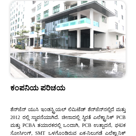
ಕಂಪನಿಯ ಪರಿಚಯ
ಶೆನ್‌ಜೆನ್ ಯುಸಿ ಇಂಡಸ್ಟ್ರಿಯಲ್ ಲಿಮಿಟೆಡ್ ಶೆನ್‌ಜೆನ್‌ನಲ್ಲಿದೆ ಮತ್ತು
2012 ರಲ್ಲಿ ಸ್ಥಾಪನೆಯಾಗಿದೆ. ಚೀನಾದಲ್ಲಿ ಸ್ಥಿರತೆ ಎಲೆಕ್ಟ್ರಾನಿಕ್ PCB
ಮತ್ತು PCBA ತಯಾರಕರಲ್ಲಿ ಒಂದಾಗಿ, PCB ಉತ್ಪಾದನೆ, ಘಟಕ
ಸೋರ್ಸಿಂಗ್, SMT ಒಳಗೊಂಡಿರುವ ಏಕ-ನಿಲುಗಡೆ ಎಲೆಕ್ಟ್ರಾನಿಕ್