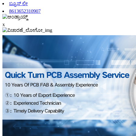
ಬ್ರೂಸ್ ಲೀ
8613652310907
x