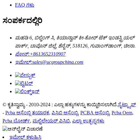
FAQ ಗಳು
ಸಂಪರ್ಕದಲ್ಲಿರಿ
ಮಹಡಿ 6, ಬಿಲ್ಡಿಂಗ್ ಸಿ, ಕಿಯಾನ್ವಾನ್ ಕೀ-ಕೋರ್ ಟೆಕ್ ಇಂಡಸ್ಟ್ರಿಯಲ್
ಪಾರ್ಕ್, ಬಾವೊನ್ ಜಿಲ್ಲೆ, ಶೆನ್ಜೆನ್, 518126, ಗುವಾಂಗ್‌ಡಾಂಗ್, ಚೀನಾ.
ಫೋನ್:
+8613652310907
ಇಮೇಲ್:
sales@ucgroupchina.com
© ಕೃತಿಸ್ವಾಮ್ಯ - 2010-2024 : ಎಲ್ಲಾ ಹಕ್ಕುಗಳನ್ನು ಕಾಯ್ದಿರಿಸಲಾಗಿದೆ.
ಸೈಟ್ಮ್ಯಾಪ್
-
Pcba ಅಸೆಂಬ್ಲಿ ತಯಾರಕ
,
ಪಿಸಿಬಿ ಅಸೆಂಬ್ಲಿ
,
PCBA ಅಸೆಂಬ್ಲಿ
,
Pcba Oem
,
Pcba ಬೋರ್ಡ್
,
ಮಲ್ಟಿಲೇಯರ್ ಪಿಸಿಬಿ
,
ಎಲ್ಲಾ ಉತ್ಪನ್ನಗಳು
ಇಮೇಲ್ ಕಳುಹಿಸಿ