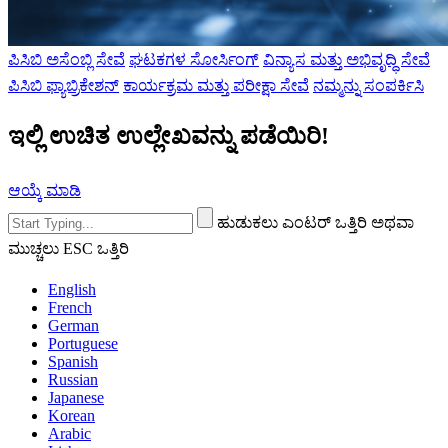
ಪಿಸಿಬಿ ಅಸೆಂಬ್ಲಿ ಸೇವೆ
ಘಟಕಗಳ ಸೋರ್ಸಿಂಗ್
ವಿನ್ಯಾಸ ಮತ್ತು ಅಭಿವೃದ್ಧಿ ಸೇವೆ
ಪಿಸಿಬಿ ಫ್ಯಾಬ್ರಿಕೇಶನ್
ಕಾರ್ಯಕ್ರಮ ಮತ್ತು ಪರೀಕ್ಷಾ ಸೇವೆ
ನಮ್ಮನ್ನು ಸಂಪರ್ಕಿಸಿ
ಇಲ್ಲಿ ಉಚಿತ ಉಲ್ಲೇಖವನ್ನು ಪಡೆಯಿರಿ!
ಆಯ್ಕೆ ಮಾಡಿ
ಹುಡುಕಲು ಎಂಟರ್ ಒತ್ತಿರಿ ಅಥವಾ
ಮುಚ್ಚಲು ESC ಒತ್ತಿರಿ
English
French
German
Portuguese
Spanish
Russian
Japanese
Korean
Arabic