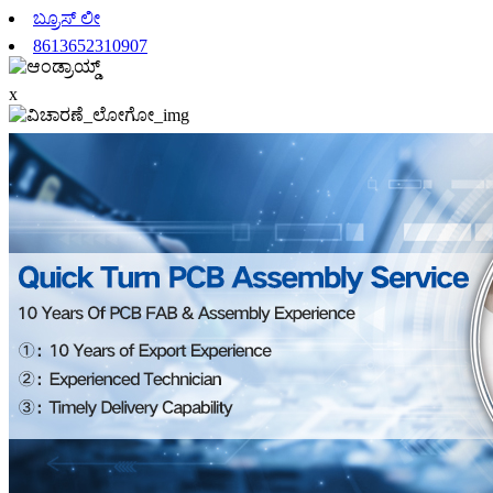
ಬ್ರೂಸ್ ಲೀ
8613652310907
x